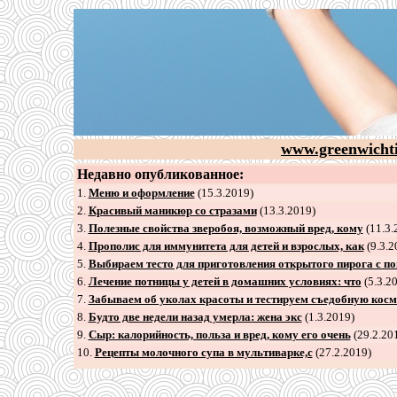
www.greenwicht
Недавно опубликованное:
1.
Меню и оформление
(15.3.2019)
2
.
Красивый маникюр со стразами
(13.3.2019)
3
.
Полезные свойства зверобоя, возможный вред, кому
(11.3.
4
.
Прополис для иммунитета для детей и взрослых, как
(9.3.2
5
.
Выбираем тесто для приготовления открытого пирога с п
6
.
Лечение потницы у детей в домашних условиях: что
(5.3.2
7
.
Забываем об уколах красоты и тестируем съедобную косм
8
.
Будто две недели назад умерла: жена экс
(1.3.2019)
9
.
Сыр: калорийность, польза и вред, кому его очень
(29.2.20
10.
Рецепты молочного супа в мультиварке,с
(27.2.2019)