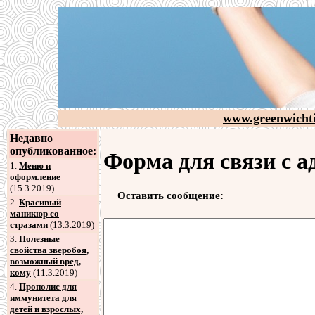
www.greenwicht
Недавно
опубликованное:
Форма для связи с 
1.
Меню и
оформление
(15.3.2019)
Оставить сообщение:
2
.
Красивый
маникюр со
стразами
(13.3.2019)
3
.
Полезные
свойства зверобоя,
возможный вред,
кому
(11.3.2019)
4
.
Прополис для
иммунитета для
детей и взрослых,