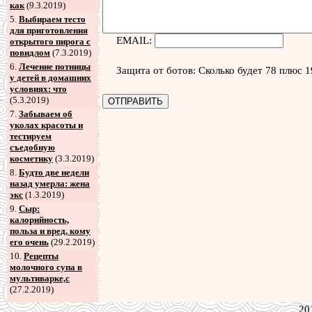
как
(9.3.2019)
5
.
Выбираем тесто
для приготовления
EMAIL:
открытого пирога с
повидлом
(7.3.2019)
6
.
Лечение потницы
Защита от ботов: Сколько будет 78 плюс 1
у детей в домашних
условиях: что
(5.3.2019)
7
.
Забываем об
уколах красоты и
тестируем
съедобную
косметику
(3.3.2019)
8
.
Будто две недели
назад умерла: жена
экс
(1.3.2019)
9
.
Сыр:
калорийность,
польза и вред, кому
его очень
(29.2.2019)
10.
Рецепты
молочного супа в
мультиварке,с
(27.2.2019)
20