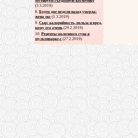
тестируем съедобную косметику
(3.3.2019)
8
.
Будто две недели назад умерла:
жена экс
(1.3.2019)
9
.
Сыр: калорийность, польза и вред,
кому его очень
(29.2.2019)
10.
Рецепты молочного супа в
мультиварке,с
(27.2.2019)