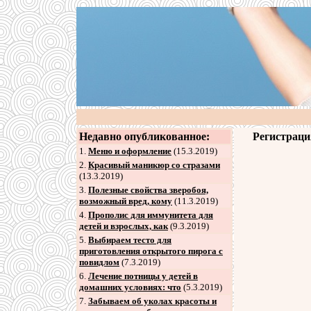
Недавно опубликованное:
Регистраци
1.
Меню и оформление
(15.3.2019)
2
.
Красивый маникюр со стразами
(13.3.2019)
3
.
Полезные свойства зверобоя,
возможный вред, кому
(11.3.2019)
4
.
Прополис для иммунитета для
детей и взрослых, как
(9.3.2019)
5
.
Выбираем тесто для
приготовления открытого пирога с
повидлом
(7.3.2019)
6
.
Лечение потницы у детей в
домашних условиях: что
(5.3.2019)
7
.
Забываем об уколах красоты и