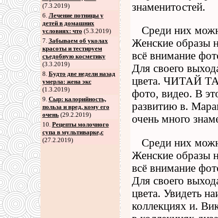
знаменитостей.
(7.3.2019)
6
.
Лечение потницы у
детей в домашних
Среди них можн
условиях: что
(5.3.2019)
7
.
Забываем об уколах
Женские образы н
красоты и тестируем
всё внимание фот
съедобную косметику
(3.3.2019)
Для своего выход
8
.
Будто две недели назад
цвета. ЧИТАЙ ТА
умерла: жена экс
(1.3.2019)
фото, видео. В эт
9
.
Сыр: калорийность,
развитию в. Мара
польза и вред, кому его
очень
(29.2.2019)
очень много знам
10.
Рецепты молочного
супа в мультиварке,с
(27.2.2019)
Среди них можн
Женские образы н
всё внимание фот
Для своего выход
цвета. Увидеть н
коллекциях и. Ви