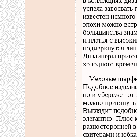
в коллекциях диз
успела завоевать
известен немного
эпохи можно встр
большинства знам
и платья с высок
подчеркнутая лин
Дизайнеры пригот
холодного времен
Меховые шарфы
Подобное изделие
но и убережет от
можно притянуть 
Выглядит подобно
элегантно. Плюс к
разносторонней в
свитерами и юбка