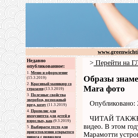
www.greenwicht
Недавно
>
Перейти на
опубликованное:
1.
Меню и оформление
Образы знам
(15.3.2019)
2
.
Красивый маникюр со
Mara фото
стразами
(13.3.2019)
3
.
Полезные свойства
зверобоя, возможный
Опубликовано: 
вред, кому
(11.3.2019)
4
.
Прополис для
иммунитета для детей и
ЧИТАЙ ТАКЖЕОб
взрослых, как
(9.3.2019)
видео. В этом год
5
.
Выбираем тесто для
приготовления открытого
Марамотти устрои
пирога с повидлом