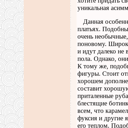
хотите придать с
уникальная асимм
Данная особенн
платьях. Подобны
очень необычные,
поновому. Широк
и идут далеко не
пола. Однако, он
К тому же, подоб
фигуры. Стоит от
хорошем дополнен
составит хорошу
приталенные руба
блестящие ботинк
всем, что караме
фуксия и другие 
его теплом. Подо