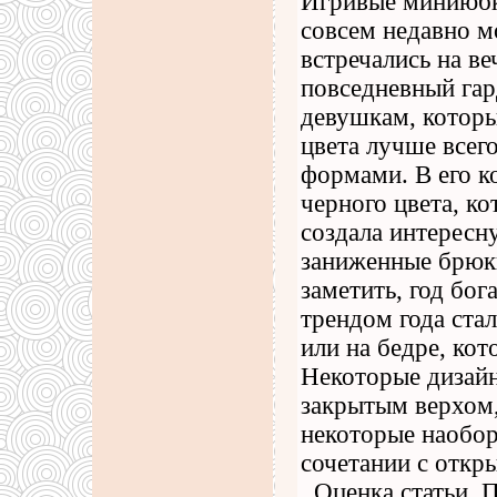
Игривые миниюбк
совсем недавно м
встречались на ве
повседневный гар
девушкам, которы
цвета лучше всег
формами. В его к
черного цвета, ко
создала интересн
заниженные брюки
заметить, год бо
трендом года ста
или на бедре, кот
Некоторые дизайн
закрытым верхом,
некоторые наобор
сочетании с откр
, Оценка статьи.