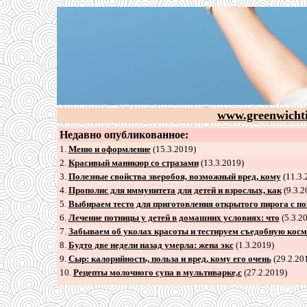
www.greenwicht
Недавно опубликованное:
1.
Меню и оформление
(15.3.2019)
2
.
Красивый маникюр со стразами
(13.3.2019)
3
.
Полезные свойства зверобоя, возможный вред, кому
(11.3.
4
.
Прополис для иммунитета для детей и взрослых, как
(9.3.2
5
.
Выбираем тесто для приготовления открытого пирога с п
6
.
Лечение потницы у детей в домашних условиях: что
(5.3.2
7
.
Забываем об уколах красоты и тестируем съедобную косм
8
.
Будто две недели назад умерла: жена экс
(1.3.2019)
9
.
Сыр: калорийность, польза и вред, кому его очень
(29.2.20
10.
Рецепты молочного супа в мультиварке,с
(27.2.2019)