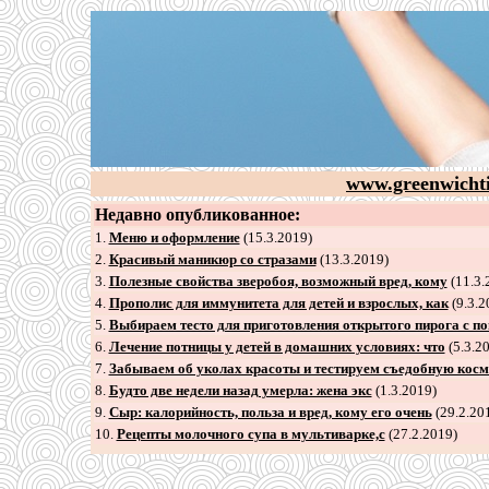
www.greenwicht
Недавно опубликованное:
1.
Меню и оформление
(15.3.2019)
2
.
Красивый маникюр со стразами
(13.3.2019)
3
.
Полезные свойства зверобоя, возможный вред, кому
(11.3.
4
.
Прополис для иммунитета для детей и взрослых, как
(9.3.2
5
.
Выбираем тесто для приготовления открытого пирога с п
6
.
Лечение потницы у детей в домашних условиях: что
(5.3.2
7
.
Забываем об уколах красоты и тестируем съедобную косм
8
.
Будто две недели назад умерла: жена экс
(1.3.2019)
9
.
Сыр: калорийность, польза и вред, кому его очень
(29.2.20
10.
Рецепты молочного супа в мультиварке,с
(27.2.2019)