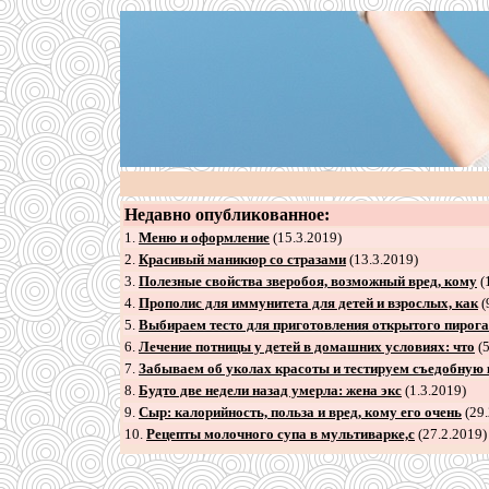
Недавно опубликованное:
1.
Меню и оформление
(15.3.2019)
2
.
Красивый маникюр со стразами
(13.3.2019)
3
.
Полезные свойства зверобоя, возможный вред, кому
(
4
.
Прополис для иммунитета для детей и взрослых, как
(
5
.
Выбираем тесто для приготовления открытого пирога
6
.
Лечение потницы у детей в домашних условиях: что
(5
7
.
Забываем об уколах красоты и тестируем съедобную
8
.
Будто две недели назад умерла: жена экс
(1.3.2019)
9
.
Сыр: калорийность, польза и вред, кому его очень
(29.
10.
Рецепты молочного супа в мультиварке,с
(27.2.2019)