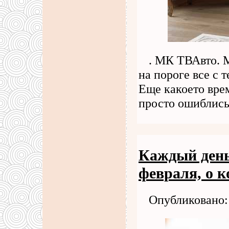
. МК ТВАвто. М
на пороге все с
Еще какоето врем
просто ошиблись
Каждый день
февраля, о 
Опубликовано: 