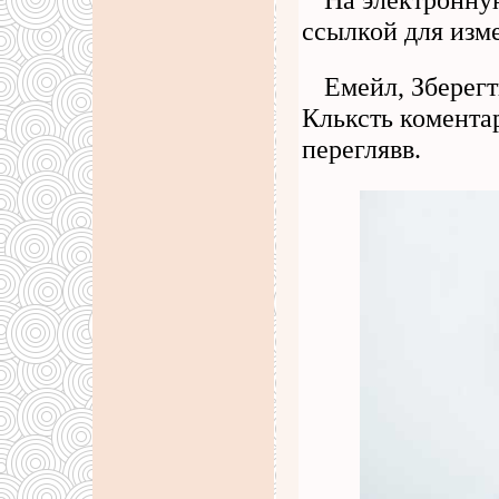
ссылкой для изм
Емейл, Зберегт
Кльксть комента
переглявв.