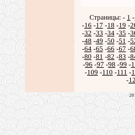
Страницы: -
1
-
-
16
-
17
-
18
-
19
-
2
-
32
-
33
-
34
-
35
-
3
-
48
-
49
-
50
-
51
-
5
-
64
-
65
-
66
-
67
-
6
-
80
-
81
-
82
-
83
-
8
-
96
-
97
-
98
-
99
-
1
-
109
-
110
-
111
-
1
-
1
20