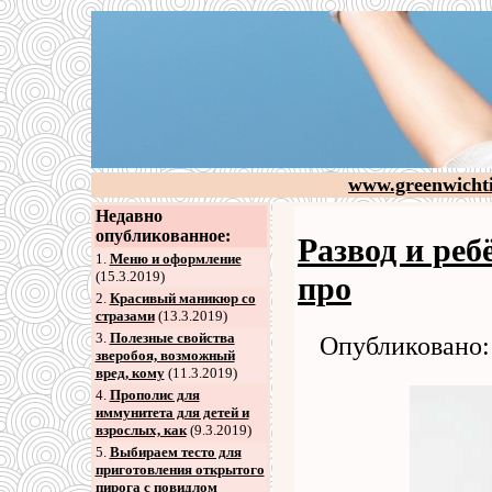
www.greenwicht
Недавно
опубликованное:
Развод и реб
1.
Меню и оформление
(15.3.2019)
про
2
.
Красивый маникюр со
стразами
(13.3.2019)
3
.
Полезные свойства
Опубликовано: 
зверобоя, возможный
вред, кому
(11.3.2019)
4
.
Прополис для
иммунитета для детей и
взрослых, как
(9.3.2019)
5
.
Выбираем тесто для
приготовления открытого
пирога с повидлом