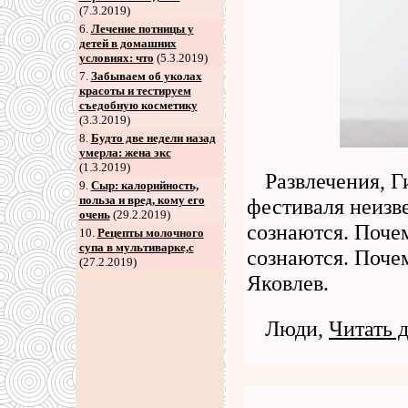
(7.3.2019)
6
.
Лечение потницы у
детей в домашних
условиях: что
(5.3.2019)
7
.
Забываем об уколах
красоты и тестируем
съедобную косметику
(3.3.2019)
8
.
Будто две недели назад
умерла: жена экс
(1.3.2019)
Развлечения, Г
9
.
Сыр: калорийность,
польза и вред, кому его
фестиваля неизве
очень
(29.2.2019)
сознаются. Почем
10.
Рецепты молочного
супа в мультиварке,с
сознаются. Поче
(27.2.2019)
Яковлев.
Люди,
Читать 