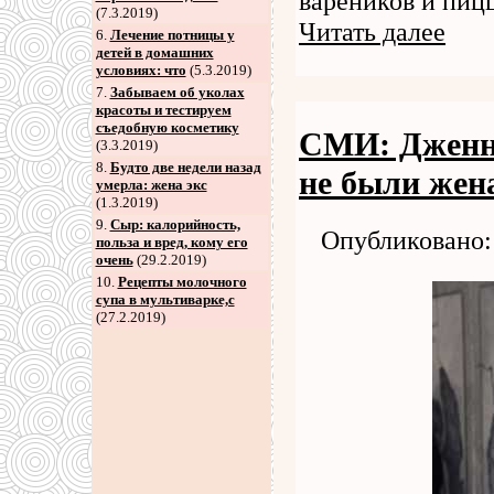
вареников и пицц
(7.3.2019)
Читать далее
6
.
Лечение потницы у
детей в домашних
условиях: что
(5.3.2019)
7
.
Забываем об уколах
красоты и тестируем
съедобную косметику
СМИ: Дженн
(3.3.2019)
8
.
Будто две недели назад
не были жен
умерла: жена экс
(1.3.2019)
9
.
Сыр: калорийность,
Опубликовано: 
польза и вред, кому его
очень
(29.2.2019)
10.
Рецепты молочного
супа в мультиварке,с
(27.2.2019)