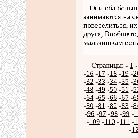
Они оба больше
занимаются на с
повеселиться, их
друга, Вообщето
мальчишкам есть
Страницы: -
1
-
-
16
-
17
-
18
-
19
-
2
-
32
-
33
-
34
-
35
-
3
-
48
-
49
-
50
-
51
-
5
-
64
-
65
-
66
-
67
-
6
-
80
-
81
-
82
-
83
-
8
-
96
-
97
-
98
-
99
-
1
-
109
-
110
-
111
-
1
-
1