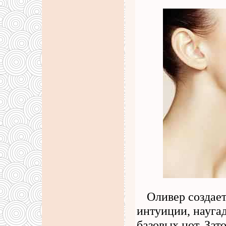
Оливер создает
интуиции, наугад
базовых нот. Зат