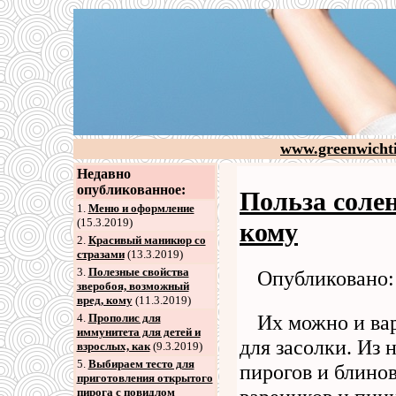
www.greenwicht
Недавно
опубликованное:
Польза соле
1.
Меню и оформление
(15.3.2019)
кому
2
.
Красивый маникюр со
стразами
(13.3.2019)
3
.
Полезные свойства
Опубликовано: 
зверобоя, возможный
вред, кому
(11.3.2019)
Их можно и вар
4
.
Прополис для
иммунитета для детей и
для засолки. Из 
взрослых, как
(9.3.2019)
5
.
Выбираем тесто для
пирогов и блинов
приготовления открытого
пирога с повидлом