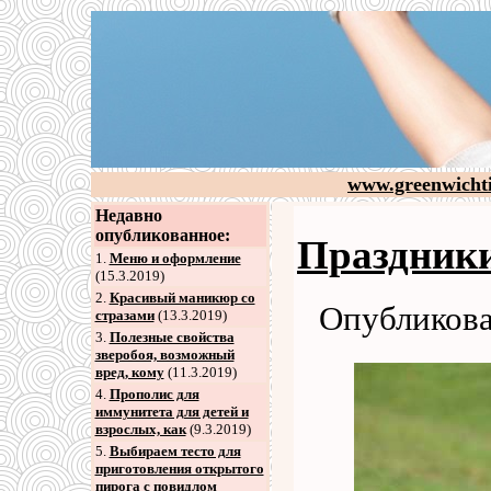
www.greenwicht
Недавно
опубликованное:
Праздник
1.
Меню и оформление
(15.3.2019)
2
.
Красивый маникюр со
Опубликова
стразами
(13.3.2019)
3
.
Полезные свойства
зверобоя, возможный
вред, кому
(11.3.2019)
4
.
Прополис для
иммунитета для детей и
взрослых, как
(9.3.2019)
5
.
Выбираем тесто для
приготовления открытого
пирога с повидлом