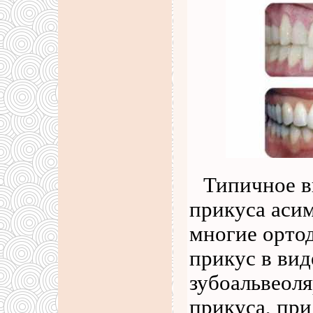
Типичное в
прикуса аси
многие орто
прикус в вид
зубоальвеол
прикуса, при