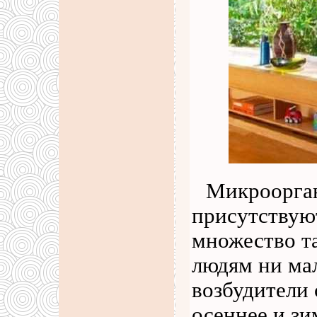
Микроорга
присутствуют
множество т
людям ни мал
возбудители 
осеннее и зи