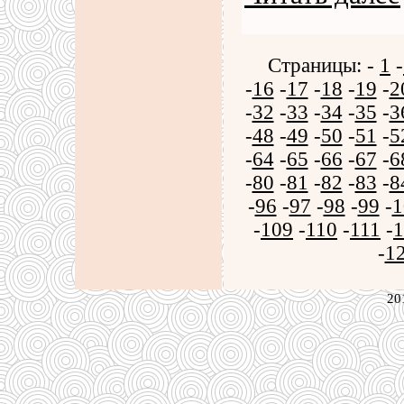
Страницы: -
1
-
-
16
-
17
-
18
-
19
-
2
-
32
-
33
-
34
-
35
-
3
-
48
-
49
-
50
-
51
-
5
-
64
-
65
-
66
-
67
-
6
-
80
-
81
-
82
-
83
-
8
-
96
-
97
-
98
-
99
-
1
-
109
-
110
-
111
-
1
-
1
20