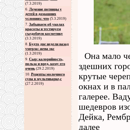
(7.3.2019)
6
.
Лечение потницы у
детей в домашних
условиях: что
(5.3.2019)
7
.
Забываем об уколах
красоты и тестируем
съедобную косметику
(3.3.2019)
8
.
Будто две недели назад
умерла: жена экс
Она мало ч
(1.3.2019)
9
.
Сыр: калорийность,
здешних горо
польза и вред, кому его
очень
(29.2.2019)
крутые чере
10.
Рецепты молочного
супа в мультиварке,с
(27.2.2019)
окнах и в па
галерее. Вад
шедевров изо
Дейка, Ремб
далее