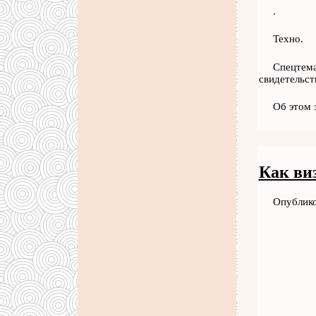
.
Техно.
Спецтема
свидетельст
Об этом 
Как ви
Опублико