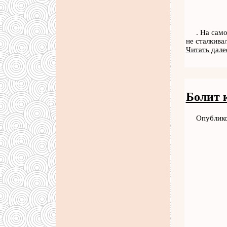
. На сам
не сталкива
Читать дале
Болит 
Опублико