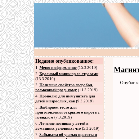
Недавно опубликованное:
1.
Меню и оформление
(15.3.2019)
Магнит
2
.
Красивый маникюр со стразами
(13.3.2019)
Опублико
3
.
Полезные свойства зверобоя,
возможный вред, кому
(11.3.2019)
4
.
Прополис для иммунитета для
детей и взрослых, как
(9.3.2019)
5
.
Выбираем тесто для
приготовления открытого пирога с
повидлом
(7.3.2019)
6
.
Лечение потницы у детей в
домашних условиях: что
(5.3.2019)
7
.
Забываем об уколах красоты и