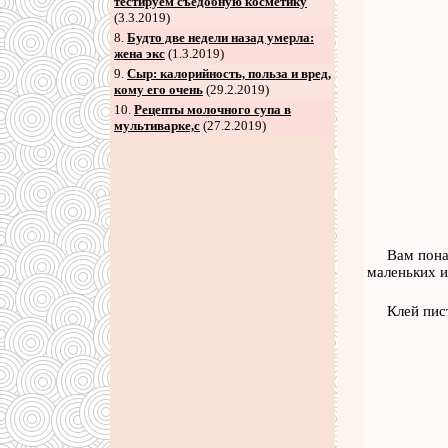
тестируем съедобную косметику
(3.3.2019)
8
.
Будто две недели назад умерла:
жена экс
(1.3.2019)
9
.
Сыр: калорийность, польза и вред,
кому его очень
(29.2.2019)
10.
Рецепты молочного супа в
мультиварке,с
(27.2.2019)
Вам пона
маленьких и
Клей пис