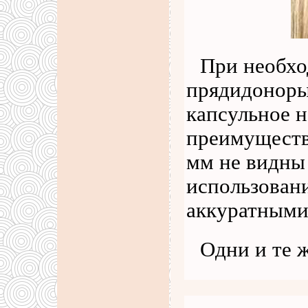
При необхо
прядидоноры
капсульное 
преимуществ
мм не видны 
использован
аккуратными
Одни и те 