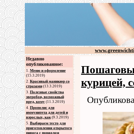
www.greenwicht
Недавно
опубликованное:
Пошаговый
1.
Меню и оформление
(15.3.2019)
курицей, 
2
.
Красивый маникюр со
стразами
(13.3.2019)
3
.
Полезные свойства
зверобоя, возможный
Опубликова
вред, кому
(11.3.2019)
4
.
Прополис для
иммунитета для детей и
взрослых, как
(9.3.2019)
5
.
Выбираем тесто для
приготовления открытого
пирога с повидлом