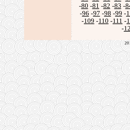
-
80
-
81
-
82
-
83
-
8
-
96
-
97
-
98
-
99
-
1
-
109
-
110
-
111
-
1
-
1
20