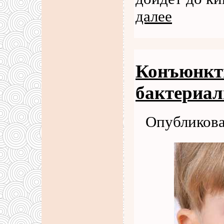
далее
Конъюнкти
бактериа
Опубликова