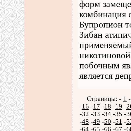
форм замеще
комбинация 
Бупропион т
Зибан атипи
применяемый
никотиновой
побочным яв
является деп
Страницы: -
1
-
-
16
-
17
-
18
-
19
-
2
-
32
-
33
-
34
-
35
-
3
-
48
-
49
-
50
-
51
-
5
-
64
-
65
-
66
-
67
-
6