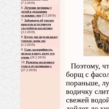
(7.3.2019)
6
.
Лечение потницы у
детей в домашних
условиях: что
(5.3.2019)
7
.
Забываем об уколах
красоты и тестируем
съедобную косметику
(3.3.2019)
8
.
Будто две недели назад
умерла: жена экс
(1.3.2019)
9
.
Сыр: калорийность,
польза и вред, кому его
очень
(29.2.2019)
10.
Рецепты молочного
Поэтому, ч
супа в мультиварке,с
(27.2.2019)
борщ с фасо
пораньше, лу
водичку слит
свежей водой
дойдет до ки